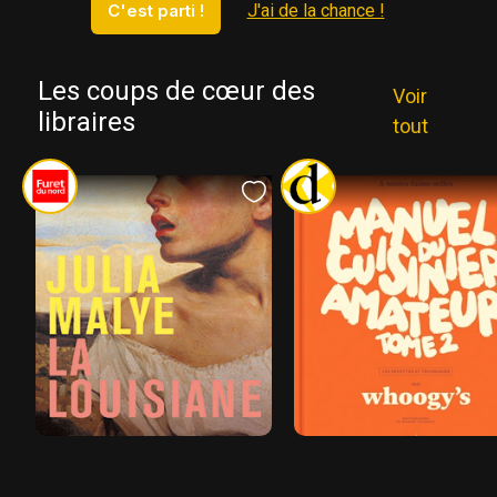
C'est parti !
J'ai de la chance !
Les coups de cœur des
Voir
libraires
tout
Murielle, Librairie Furet du Nord,
Béthune
Fanny, Librairie Dialogues, B