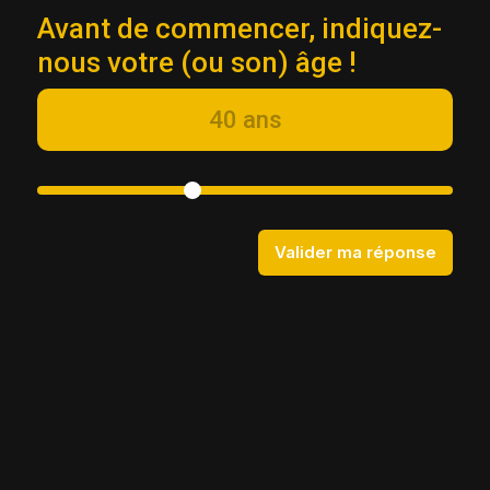
bien sûr.
Avant de commencer, indiquez-
nous votre (ou son) âge !
40 ans
Au fond de mon lit, avec des
couvertures, une tasse de chocolat
chaud et un livre qui me donne des
frissons.
Valider ma réponse
Assis.e sur le sol, entouré.e de piles
de livres, immergé.e et prêt.e à
découvrir des nouveaux mondes...
En cuisinant un plat savoureux, un