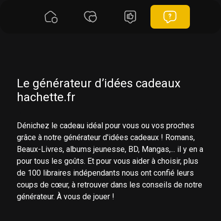
Le générateur d’idées cadeaux
hachette.fr
Quel est le meilleur endroit
Si
Dénichez le cadeau idéal pour vous ou vos proches
pour lire, selon vous ?
co
grâce à notre générateur d'idées cadeaux ! Romans,
Beaux-Livres, albums jeunesse, BD, Mangas,... il y en a
pe
1/6
pour tous les goûts. Et pour vous aider à choisir, plus
ch
de 100 libraires indépendants nous ont confié leurs
coups de cœur, à retrouver dans les conseils de notre
Un canapé en velours avec une
générateur. À vous de jouer !
tasse de thé, entouré de bougies
parfumées et de coussins moelleux,